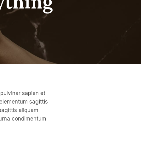
ything
pulvinar sapien et
 elementum sagittis
sagittis aliquam
at urna condimentum