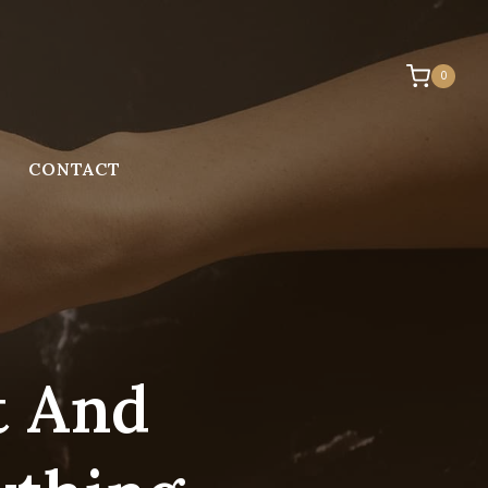
0
CONTACT
t And