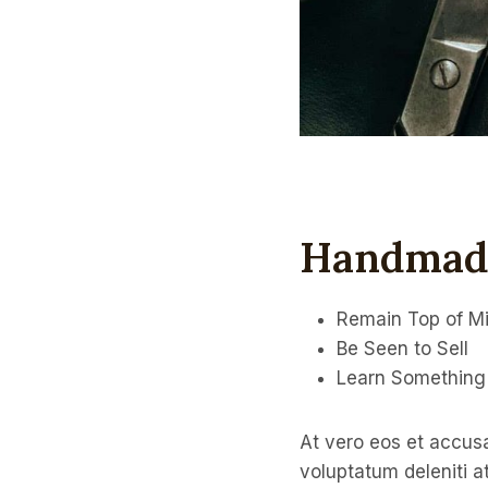
Handmade
Remain Top of M
Be Seen to Sell
Learn Somethin
At vero eos et accusa
voluptatum deleniti a