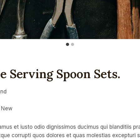
 Serving Spoon Sets
.
ind
g New
mus et iusto odio dignissimos ducimus qui blanditiis p
tque corrupti quos dolores et quas molestias excepturi 