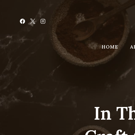
Skip
to
content
HOME
A
In T