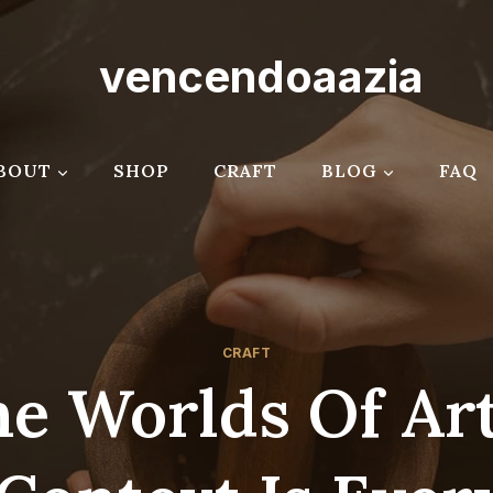
vencendoaazia
BOUT
SHOP
CRAFT
BLOG
FAQ
CRAFT
he Worlds Of Ar