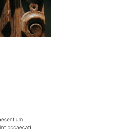
raesentium
sint occaecati