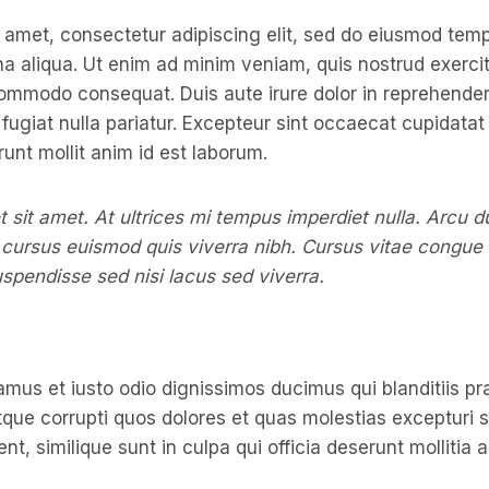
 amet, consectetur adipiscing elit, sed do eiusmod temp
a aliqua. Ut enim ad minim veniam, quis nostrud exercit
 commodo consequat. Duis aute irure dolor in reprehenderi
 fugiat nulla pariatur. Excepteur sint occaecat cupidatat
runt mollit anim id est laborum.
t sit amet. At ultrices mi tempus imperdiet nulla. Arcu d
cursus euismod quis viverra nibh. Cursus vitae congue
spendisse sed nisi lacus sed viverra.
mus et iusto odio dignissimos ducimus qui blanditiis p
tque corrupti quos dolores et quas molestias excepturi 
nt, similique sunt in culpa qui officia deserunt mollitia 